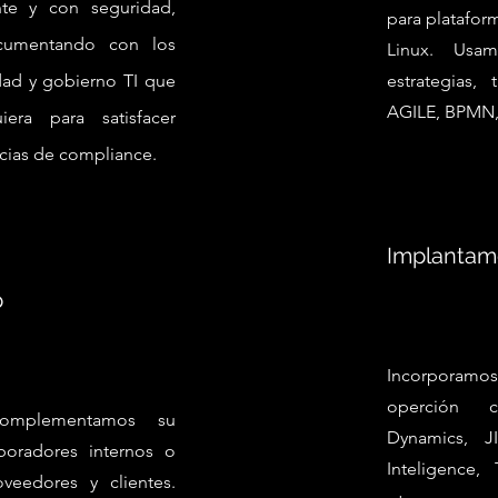
nte y con seguridad,
para platafo
umentando con los
Linux. Usam
dad y gobierno TI que
estrategias
AGILE, BPMN, 
era para satisfacer
cias de compliance.
Implantam
b
Incorporamos
operción 
omplementamos su
Dynamics, JI
aboradores internos o
Inteligence,
oveedores y clientes.