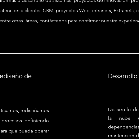
formas o desarrollo de sistemas, proyectos de innovación, pro
, atención a clientes CRM, proyectos Web, intranets, Extranets, 
ntre otras áreas, contáctenos para confirmar nuestra experien
Rediseño de
Desarrollo
Desarrollo de
ticamos, rediseña
mos
la nube 
procesos definiendo
dependencia
para que pueda operar
mantención de