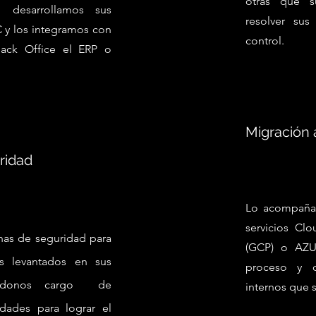
otras que s
o desarrollamos sus
resolver su
C y los integramos con
control.
Back Office el ERP o
Migración 
ridad
Lo acompañam
servicios Cl
has de seguridad para
(GCP) o AZU
os levantados en sus
proceso y c
iéndonos cargo de
internos que s
idades para lograr el