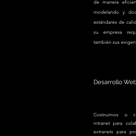
de manera eficie
modelando y doc
estándares de cali
su empresa requi
también sus exigen
Desarrollo We
Costruimos o c
intranet para col
extranets para pr