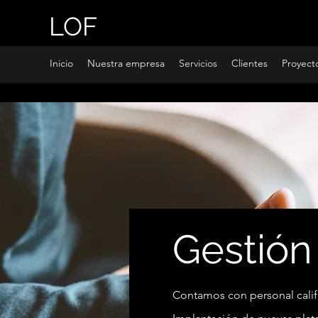
LOF
Inicio
Nuestra empresa
Servicios
Clientes
Proyect
Gestión
Contamos con personal califi